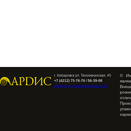
© Ин
г. Хабаровск ул. Тихоокеанская, 45
+7 (4212) 75-76-76 / 56-39-08
явля
Политика конфиденциальности
Внеш
розн
отлич
Прои
упак
харак