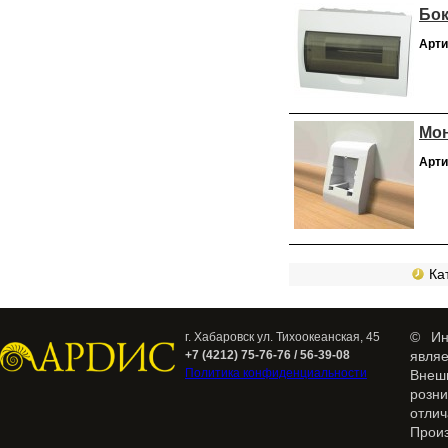
Бок
Арти
Мон
Арти
Кат
© Ин
г. Хабаровск ул. Тихоокеанская, 45
+7 (4212) 75-76-76 / 56-39-08
явля
Политика конфиденциальности
Внеш
розн
отлич
Прои