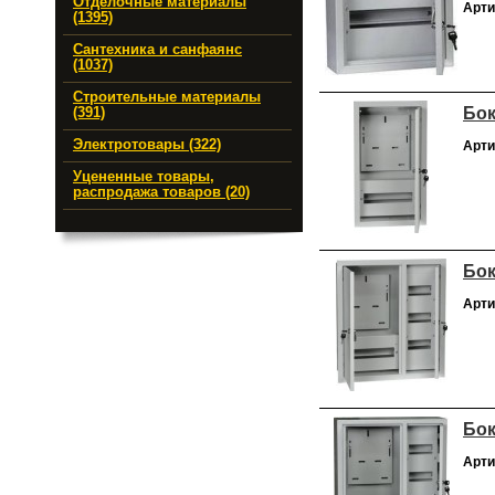
Отделочные материалы
Арти
(1395)
Сантехника и санфаянс
(1037)
Строительные материалы
Бок
(391)
Электротовары (322)
Арти
Уцененные товары,
распродажа товаров (20)
Бок
Арти
Бок
Арти