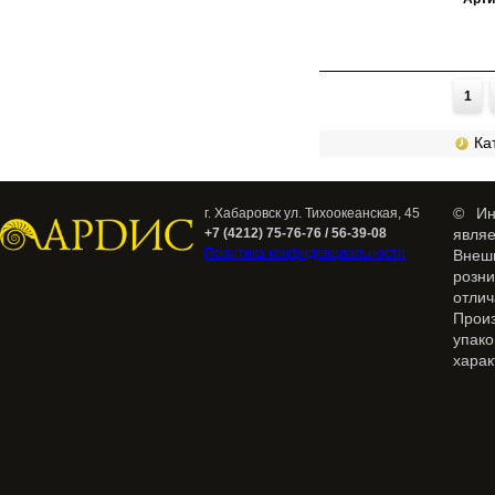
Страницы
1
Кат
© Ин
г. Хабаровск ул. Тихоокеанская, 45
+7 (4212) 75-76-76 / 56-39-08
явля
Политика конфиденциальности
Внеш
розн
отлич
Прои
упак
харак