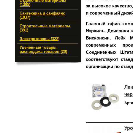
Отделочные материалы
(1395)
за высокое качество
и современный дизай
Сантехника и санфаянс
(1037)
Главный офис компа
Строительные материалы
Израиль. Дочерняя к
(391)
Висконсин, Лейк 
Электротовары (322)
современных прои
Уцененные товары,
Соединенных Штат
распродажа товаров (20)
соответствуют стан
организации по станд
Лен
чер
Арти
Уро