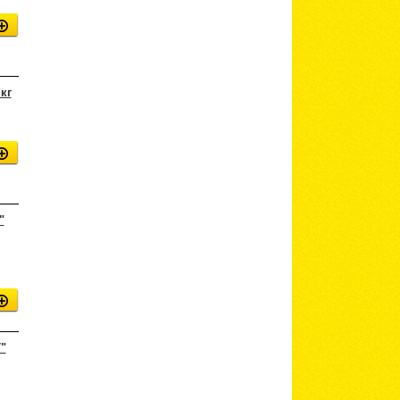
кг
"
"