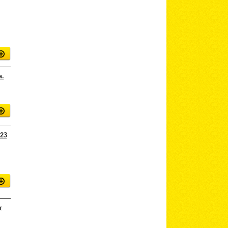
а.
23
г