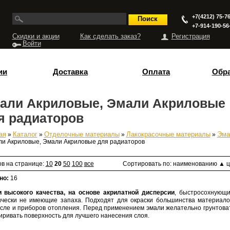
+7(4212) 75-76
+7-914-190-56
Скидки и акции
Как сделать заказ?
Регистрация
Войти
ии
Доставка
Оплата
Обра
али Акриловые, Эмали Акриловые
я радиаторов
ая
»
Каталог
»
Отделочные материалы
»
Лакокрасочные материалы
»
Эма
есь
ли Акриловые, Эмали Акриловые для радиаторов
ов на странице:
10
20
50
100
все
Сортировать по:
наименованию
▲
ц
но:
16
 высокого качества, на основе акрилатной дисперсии
, быстросохнующ
ически не имеющие запаха. Подходят для окраски большинства материало
исле и приборов отопления. Перед применением эмали желательно грунтова
иривать поверхность для лучшего нанесения слоя.