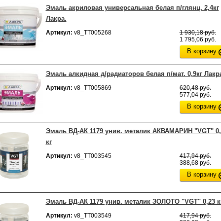
Эмаль акриловая универсальная белая п/глянц. 2,4кг
Лакра.
Артикул:
v8_ТТ005268
1 930,18 руб.
1 795,06 руб.
В корзину
Эмаль алкидная д/радиаторов белая п/мат. 0,9кг Лакр
Артикул:
v8_ТТ005869
620,48 руб.
577,04 руб.
В корзину
Эмаль ВД-АК 1179 унив. металик АКВАМАРИН "VGT" 0,
кг
Артикул:
v8_ТТ003545
417,94 руб.
388,68 руб.
В корзину
Эмаль ВД-АК 1179 унив. металик ЗОЛОТО "VGT" 0,23 к
Артикул:
v8_ТТ003549
417,94 руб.