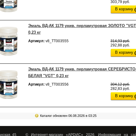
303,79 руб.
В корзину
Эмаль ВД-АК 1179 унив. перламутровая ЗОЛОТО "VGT
0,23 кг
Артикул:
v8_ТТ003555
314,93 руб.
292,88 руб.
В корзину
Эмаль ВД-АК 1179 унив. перламутровая СЕРЕБРИСТО
БЕЛАЯ "VGT" 0,23 кг
Артикул:
v8_ТТ003556
304,12 руб.
282,83 руб.
В корзину
Каталог обновлен 06.08.2026 в 03:25
анская, 45
© Интернет-магазин «АРDИС» 2026. Информация на сай