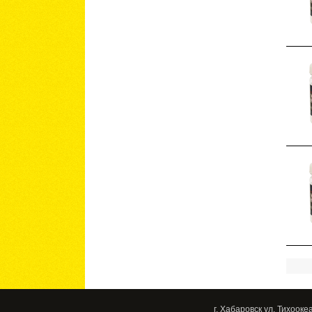
г. Хабаровск ул. Тихооке