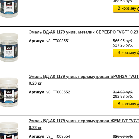
388,68 руб.
В корзину
Эмаль ВД-АК 1179 унив. металик СЕРЕБРО "VGT" 0,23 
Артикул:
v8_ТТ003551
566,95 руб.
527,26 руб.
В корзину
Эмаль ВД-АК 1179 унив. перламутровая БРОНЗА "VGT
0,23 кг
Артикул:
v8_ТТ003552
314,93 руб.
292,88 руб.
В корзину
Эмаль ВД-АК 1179 унив. перламутровая ЖЕМЧУГ "VGT
0,23 кг
Артикул:
v8_ТТ003554
326,66 руб.