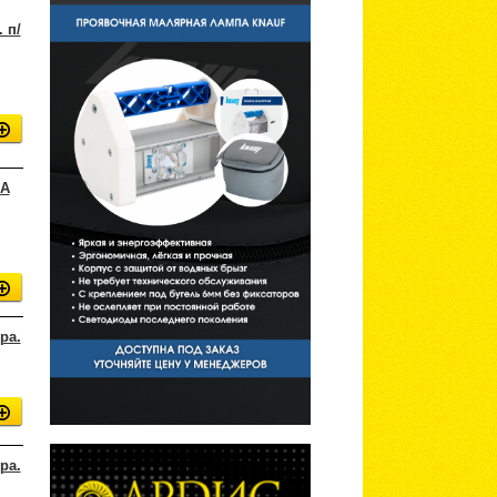
 п/
 А
ра.
ра.