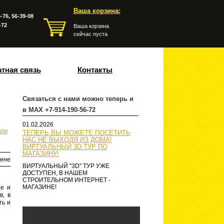
Ваша корзина:
-76, 56-39-08
-72
Ваша корзина
сейчас пуста
тная связь
Контакты
Связаться с нами можно теперь и
в MAX +7-914-190-56-72
01.02.2026
ли
ТЕПЕРЬ ВЫ МОЖЕТЕ ПОСЕТИТЬ
НАС НЕ ВЫХОДЯ ИЗ ДОМА!
ВИРТУАЛЬНЫЙ 3D ТУР ПО
МАГАЗИНУ!
ене
ВИРТУАЛЬНЫЙ "3D" ТУР УЖЕ
ДОСТУПЕН, В НАШЕМ
СТРОИТЕЛЬНОМ ИНТЕРНЕТ -
МАГАЗИНЕ!
ие и
в, в
ть и