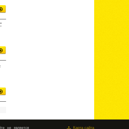
"
-
те не является
Карта сайта