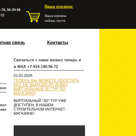
Ваша корзина:
-76, 56-39-08
-72
Ваша корзина
сейчас пуста
тная связь
Контакты
Связаться с нами можно теперь и
в MAX +7-914-190-56-72
01.02.2026
ТЕПЕРЬ ВЫ МОЖЕТЕ ПОСЕТИТЬ
НАС НЕ ВЫХОДЯ ИЗ ДОМА!
ене
ВИРТУАЛЬНЫЙ 3D ТУР ПО
МАГАЗИНУ!
ВИРТУАЛЬНЫЙ "3D" ТУР УЖЕ
иал
ДОСТУПЕН, В НАШЕМ
СТРОИТЕЛЬНОМ ИНТЕРНЕТ -
кже
МАГАЗИНЕ!