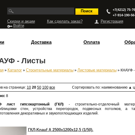
+7(4212) 75-76
+7-914-190-56
Скидки и акции
Как сделать заказ?
Регистрация
Войти
ии
Доставка
Оплата
Обра
АУФ - Листы
ая
»
Каталог
»
Строительные материалы
»
Листовые материалы
» КНАУФ -
есь
ов на странице:
10
20
50
100
все
Сортировать по:
наименованию
▲
ц
но:
8
Ф лист гипсокартонный
(ГКЛ
)
- строительно-отделочный матер
блицовки стен, устройства перегородок, подвесных потолков, а та
зготовления декоративных и звукопоглощающих изделий.
ГКЛ-Knauf A 2500х1200х12,5 (1/50).