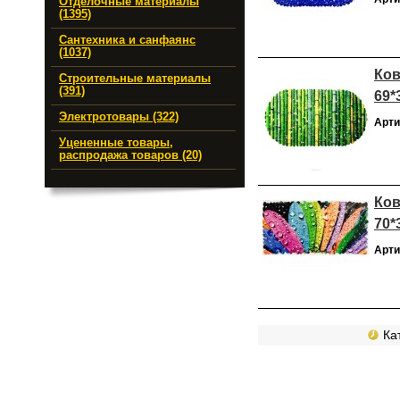
Отделочные материалы
(1395)
Сантехника и санфаянс
(1037)
Ков
Строительные материалы
(391)
69*
Электротовары (322)
Арти
Уцененные товары,
распродажа товаров (20)
Ков
70*
Арти
Кат