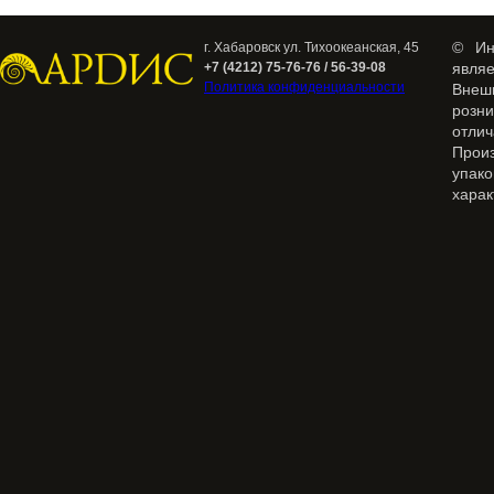
© Ин
г. Хабаровск ул. Тихоокеанская, 45
+7 (4212) 75-76-76 / 56-39-08
явля
Политика конфиденциальности
Внеш
розн
отлич
Прои
упак
харак