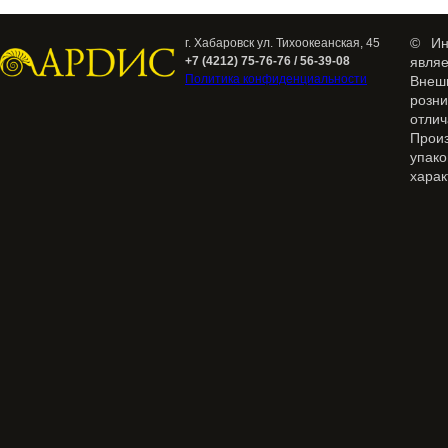
© Ин
г. Хабаровск ул. Тихоокеанская, 45
+7 (4212) 75-76-76 / 56-39-08
явля
Политика конфиденциальности
Внеш
розн
отлич
Прои
упак
харак