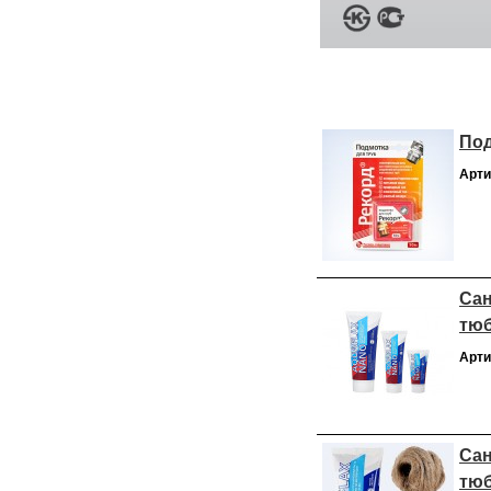
Под
Арти
Сан
тю
Арти
Сан
тюб