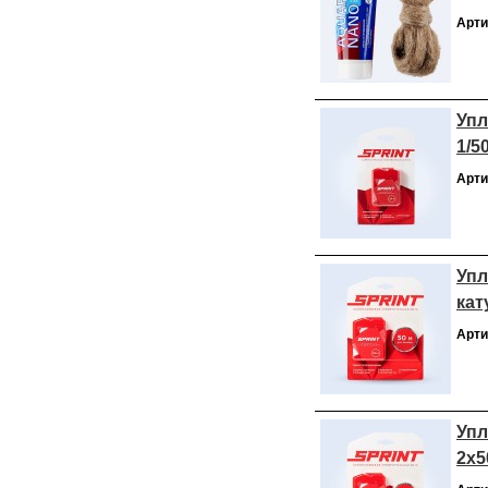
Арти
Упл
1/5
Арти
Упл
кат
Арти
Упл
2х5