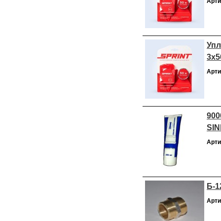
Арти
Упл
3х5
Арти
900
SIN
Арти
Б-1
Арти