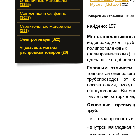
Отделочные материалы
Муфты (Metapol)
(31)
(1395)
Сантехника и санфаянс
Товаров на странице:
10
20
(1037)
найдено:
157
Строительные материалы
(391)
Металлопластиковы
Электротовары (322)
водопроводные тру
полипропиленовы
Уцененные товары,
распродажа товаров (20)
(полипропиленовых)
сделанные с добавлен
Главным отличием 
тонного алюминиевог
трубопроводов от к
показателями, могу
обслуживания. Вы мож
из латуни, которые на
Основные преимущ
труб:
- высокая прочность и
- внутренняя гладкая 