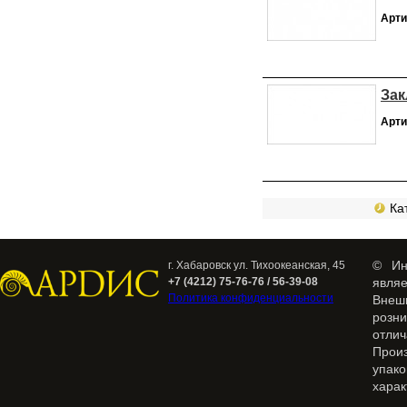
Арти
Зак
Арти
Кат
© Ин
г. Хабаровск ул. Тихоокеанская, 45
+7 (4212) 75-76-76 / 56-39-08
явля
Политика конфиденциальности
Внеш
розн
отлич
Прои
упак
харак