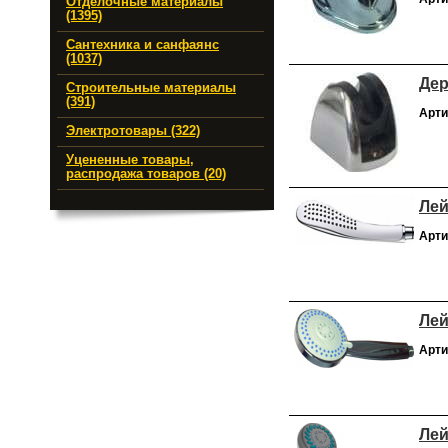
Отделочные материалы
(1395)
Сантехника и санфаянс
(1037)
Дер
Строительные материалы
(391)
Арти
Электротовары (322)
Уцененные товары,
распродажа товаров (20)
Лей
Арти
Лей
Арти
Лей