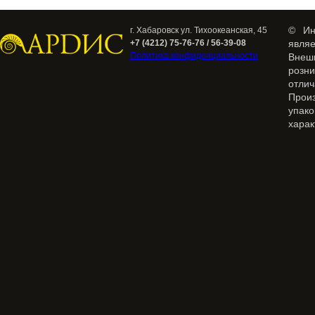
© Ин
г. Хабаровск ул. Тихоокеанская, 45
+7 (4212) 75-76-76 / 56-39-08
явля
Политика конфиденциальности
Внеш
розн
отлич
Прои
упак
харак