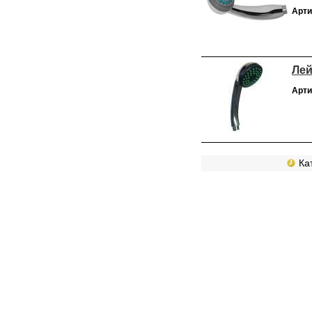
Арти
Лей
Арти
Кат