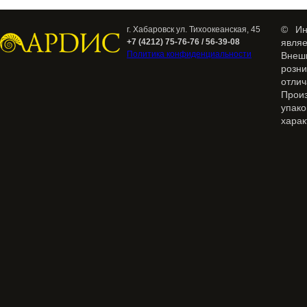
© Ин
г. Хабаровск ул. Тихоокеанская, 45
+7 (4212) 75-76-76 / 56-39-08
явля
Политика конфиденциальности
Внеш
розн
отлич
Прои
упак
харак