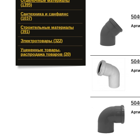
Отделочные материалы
(1395)
Сантехника и санфаянс
504
(1037)
Арти
Строительные материалы
(391)
Электротовары (322)
Уцененные товары,
распродажа товаров (20)
504
Арти
504
Арти