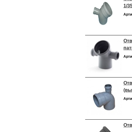
1/3
Арти
Отв
пат
Арти
Отв
(вы
Арти
Отв