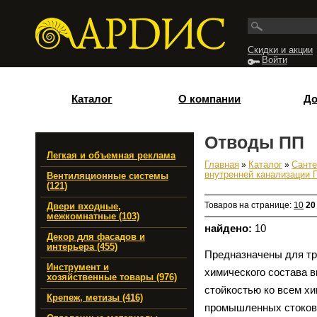
Перейти к основному содержанию
Скидки и акции
Войти
Каталог
О компании
До
Отводы ПП
Легкая и объемная реклама
Главная
»
Каталог
»
Санте
Вы здесь
внутренней канализации 
Вентиляционные системы
(121)
Товаров на странице:
10
20
Двери входные,
межкомнатные (103)
найдено:
10
Декор для фасадов и
интерьера (455)
Предназначены для тр
Инструмент и
химического состава 
хозяйственные товары (976)
стойкостью ко всем х
Крепеж, метизы (416)
промышленных стоков.