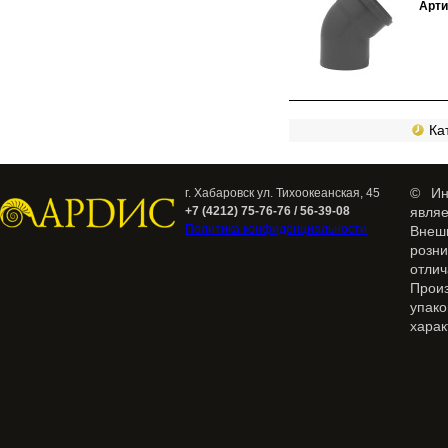
Арти
Кат
© Ин
г. Хабаровск ул. Тихоокеанская, 45
+7 (4212) 75-76-76 / 56-39-08
явля
Политика конфиденциальности
Внеш
розн
отлич
Прои
упак
харак