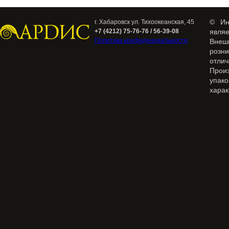
© Ин
г. Хабаровск ул. Тихоокеанская, 45
+7 (4212) 75-76-76 / 56-39-08
явля
Политика конфиденциальности
Внеш
розн
отлич
Прои
упак
харак