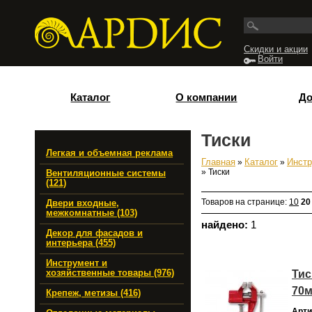
Перейти к основному содержанию
Скидки и акции
Войти
Каталог
О компании
До
Тиски
Легкая и объемная реклама
Главная
»
Каталог
»
Инстр
Вы здесь
» Тиски
Вентиляционные системы
(121)
Товаров на странице:
10
20
Двери входные,
межкомнатные (103)
найдено:
1
Декор для фасадов и
интерьера (455)
Инструмент и
Тис
хозяйственные товары (976)
70м
Крепеж, метизы (416)
Арти