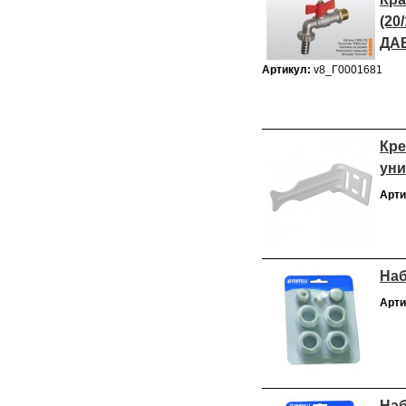
(20
ДА
Артикул:
v8_Г0001681
Кре
уни
Арти
Наб
Арти
Наб