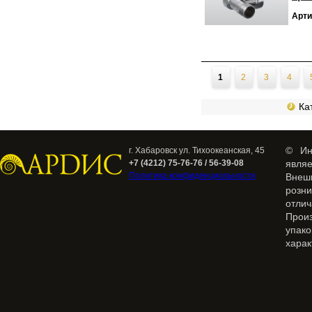
Арти
Страницы
1
2
3
4
Кат
© Ин
г. Хабаровск ул. Тихоокеанская, 45
+7 (4212) 75-76-76 / 56-39-08
явля
Политика конфиденциальности
Внеш
розн
отлич
Прои
упак
харак