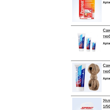
Арти
Сан
тю
Арти
Сан
тюб
Арти
Упл
1/5