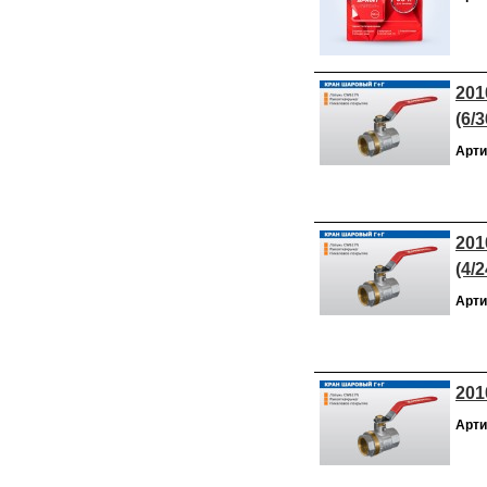
201
(6/3
Арти
201
(4/2
Арти
201
Арти