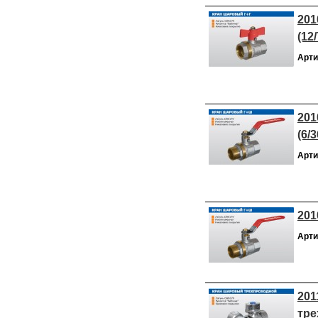
201
(12/
Арти
201
(6/3
Арти
201
Арти
201
тре