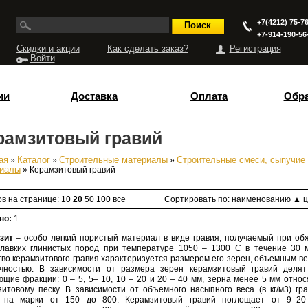
+7(4212) 75-76
+7-914-190-56
Скидки и акции
Как сделать заказ?
Регистрация
Войти
ии
Доставка
Оплата
Обра
рамзитовый гравий
ая
»
Каталог
»
Строительные материалы
»
Строительные смеси, сыпучие
есь
иалы
» Керамзитовый гравий
ов на странице:
10
20
50
100
все
Сортировать по:
наименованию
▲
ц
но:
1
зит
– особо легкий пористый материал в виде гравия, получаемый при об
плавких глинистых пород при температуре 1050 – 1300 С в течение 30 
тво керамзитового гравия характеризуется размером его зерен, объемным в
чностью. В зависимости от размера зерен керамзитовый гравий делят
щие фракции: 0 – 5, 5– 10, 10 – 20 и 20 – 40 мм, зерна менее 5 мм относ
зитовому песку. В зависимости от объемного насыпного веса (в кг/м3) гр
 на марки от 150 до 800. Керамзитовый гравий поглощает от 9–20