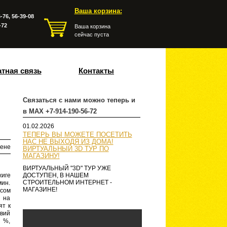
Ваша корзина:
-76, 56-39-08
-72
Ваша корзина
сейчас пуста
тная связь
Контакты
Связаться с нами можно теперь и
в MAX +7-914-190-56-72
01.02.2026
ТЕПЕРЬ ВЫ МОЖЕТЕ ПОСЕТИТЬ
НАС НЕ ВЫХОДЯ ИЗ ДОМА!
ене
ВИРТУАЛЬНЫЙ 3D ТУР ПО
МАГАЗИНУ!
ВИРТУАЛЬНЫЙ "3D" ТУР УЖЕ
жиге
ДОСТУПЕН, В НАШЕМ
СТРОИТЕЛЬНОМ ИНТЕРНЕТ -
мин.
МАГАЗИНЕ!
есом
 на
ят к
авий
 %,