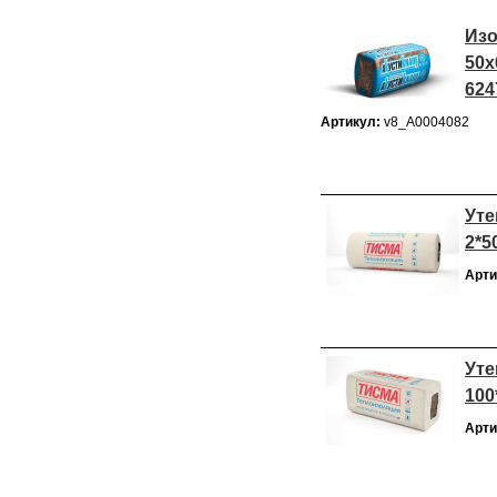
Изо
50х
624
Артикул:
v8_А0004082
Уте
2*5
Арти
Уте
100
Арти