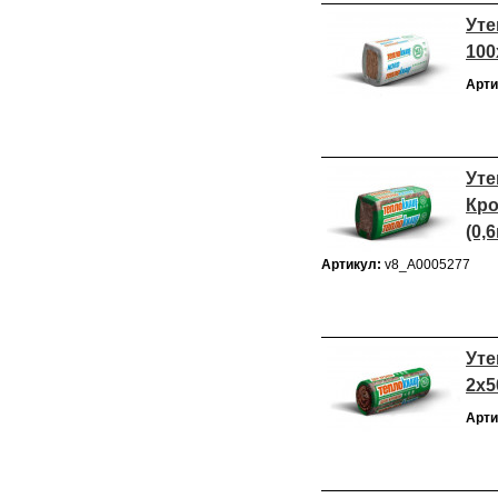
Уте
100
Арти
Уте
Кро
(0,
Артикул:
v8_А0005277
Уте
2х5
Арти