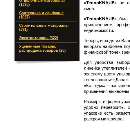
Отделочные материалы
«ТеплоKNAUF»
не со
(1395)
смол.
Сантехника и санфаянс
(1037)
«ТеплоKNAUF»
был р
привлечением проф
Строительные материалы
(391)
недвижимости.
Электротовары (322)
Теперь, исходя из Ваш
выбрать наиболее под
Уцененные товары,
распродажа товаров (20)
финансовой точек зрен
Для удобства выбор
линейка утеплителей 
зеленому цвету упаков
теплозащиты: «Дача» 
«Коттедж» – насыщенн
применения вынесены 
Размеры и форма упа
удобно перевозить, 
упаковке есть размет
раскроя материала.