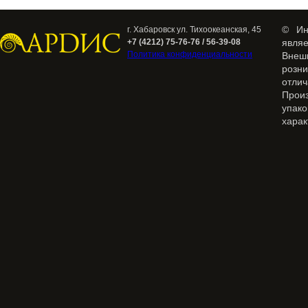
© Ин
г. Хабаровск ул. Тихоокеанская, 45
+7 (4212) 75-76-76 / 56-39-08
явля
Политика конфиденциальности
Внеш
розн
отлич
Прои
упак
харак