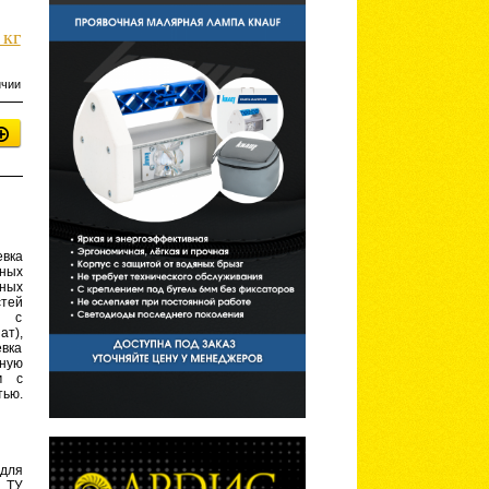
 кг
ичии
вка
ных
чных
стей
й с
ат),
евка
ную
м с
ью.
 для
. ТУ