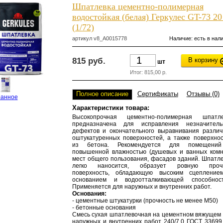
Шпатлевка цементно-полимерная
водостойкая (белая) Геркулес GT-73 20
(1/72)
артикул
v8_А0015778
Наличие: есть в нал
815 руб.
В корзину
шт
Итог:
815,00
р.
Полное описание
Сертификаты
Отзывы (0)
ранное
Характеристики товара:
Высокопрочная цементно-полимерная шпатле
предназначена для исправления незначитель
дефектов и окончательного выравнивания разли
оштукатуренных поверхностей, а также поверхно
из бетона. Рекомендуется для помещени
повышенной влажностью (душевых и ванных комн
мест общего пользования, фасадов зданий. Шпатл
легко наносится, образует ровную проч
поверхность, обладающую высоким сцепление
основанием и водоотталкивающей способност
Применяется для наружных и внутренних работ.
Основания:
- цементные штукатурки (прочность не менее М50)
- бетонные основания
Смесь сухая шпатлевочная на цементном вяжущем
наружных и внутренних работ 240/7,0 ГОСТ 33699