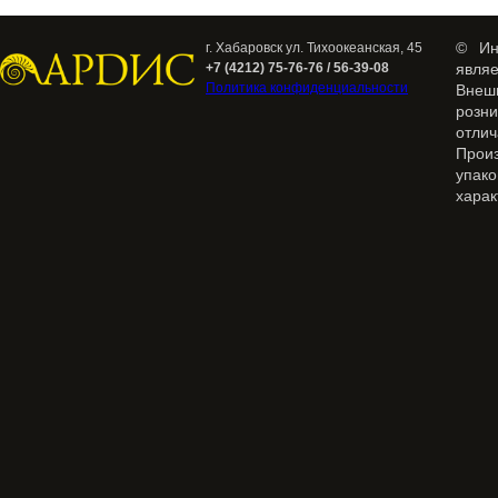
© Ин
г. Хабаровск ул. Тихоокеанская, 45
+7 (4212) 75-76-76 / 56-39-08
явля
Политика конфиденциальности
Внеш
розн
отлич
Прои
упак
харак