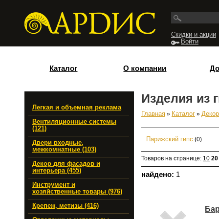
Перейти к основному содержанию
Скидки и акции
Войти
Каталог
О компании
До
Изделия из 
Легкая и объемная реклама
Главная
»
Каталог
»
Декор
Вы здесь
Вентиляционные системы
(121)
Парижский гипс
(0)
Двери входные,
межкомнатные (103)
Товаров на странице:
10
20
Декор для фасадов и
интерьера (455)
найдено:
1
Инструмент и
хозяйственные товары (976)
Крепеж, метизы (416)
Бар