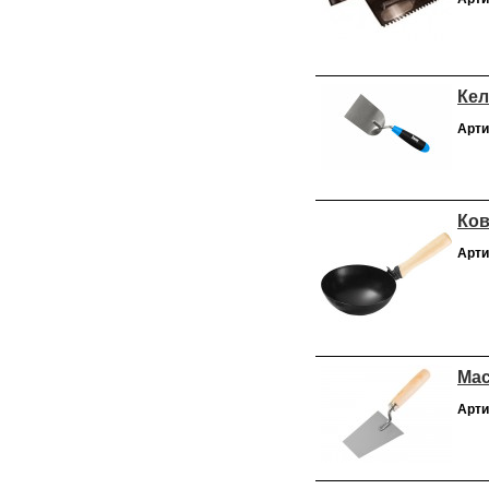
Кел
Арти
Ков
Арти
Мас
Арти