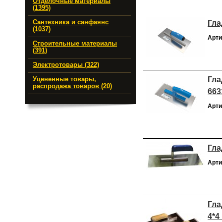
Отделочные материалы
(1395)
Гла
Сантехника и санфаянс
(1037)
Арти
Строительные материалы
(391)
Электротовары (322)
Гла
Уцененные товары,
распродажа товаров (20)
663
Арти
Гла
Арти
Гла
4*4