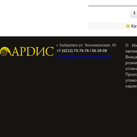
Страницы
1
Кат
© Ин
г. Хабаровск ул. Тихоокеанская, 45
+7 (4212) 75-76-76 / 56-39-08
явля
Политика конфиденциальности
Внеш
розн
отлич
Прои
упак
харак