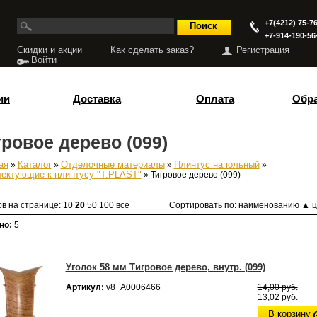
+7(4212) 75-76
+7-914-190-56
Скидки и акции
Как сделать заказ?
Регистрация
Войти
ии
Доставка
Оплата
Обра
гровое дерево (099)
ая
»
Каталог
»
Отделочные материалы
»
Плинтус напольный
»
есь
ектующие к плинтусу "T.PLAST"
» Тигровое дерево (099)
ов на странице:
10
20
50
100
все
Сортировать по:
наименованию
▲
ц
но:
5
Уголок 58 мм Тигровое дерево, внутр. (099)
Артикул:
v8_А0006466
14,00 руб.
13,02 руб.
В корзину