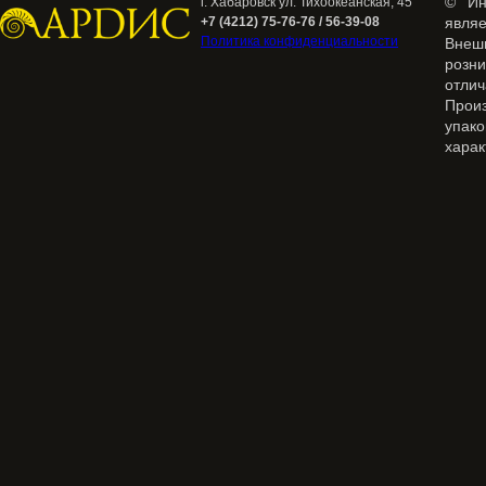
© Ин
г. Хабаровск ул. Тихоокеанская, 45
+7 (4212) 75-76-76 / 56-39-08
явля
Политика конфиденциальности
Внеш
розн
отлич
Прои
упак
харак