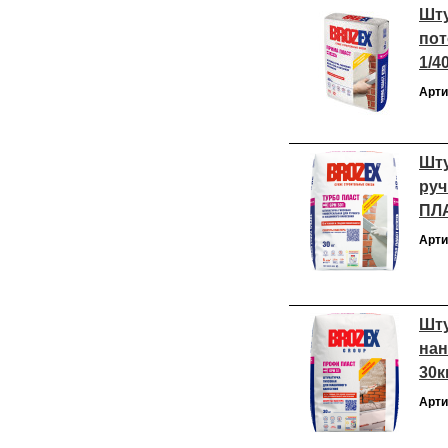
Шту
пот
1/4
Арти
Шту
руч
ПЛА
Арти
Шту
нан
30к
Арти