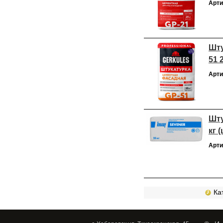
Арти
Шту
51 2
Арти
Шту
кг 
Арти
Кат