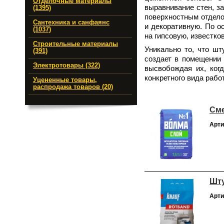
Отделочные материалы
выравнивание стен, з
(1395)
поверхностным отдело
Сантехника и санфаянс
и декоративную. По о
(1037)
на гипсовую, известк
Строительные материалы
Уникально то, что шт
(391)
создает в помещении 
Электротовары (322)
высвобождая их, ког
конкретного вида раб
Уцененные товары,
распродажа товаров (20)
Сме
Арти
Шту
Арти