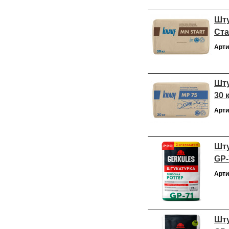
Шту
Ста
Арти
Шту
30 к
Арти
Шту
GP-
Арти
Шту