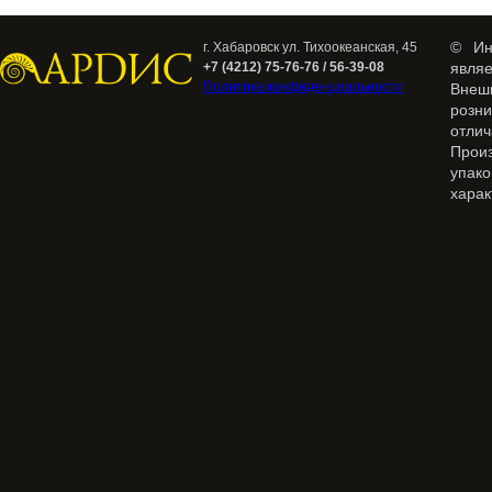
© Ин
г. Хабаровск ул. Тихоокеанская, 45
+7 (4212) 75-76-76 / 56-39-08
явля
Политика конфиденциальности
Внеш
розн
отлич
Прои
упак
харак