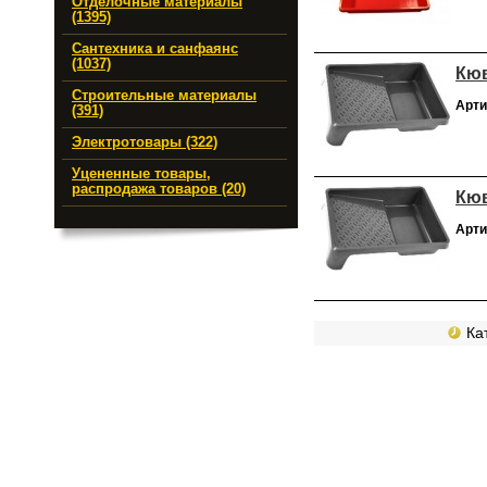
Отделочные материалы
(1395)
Сантехника и санфаянс
(1037)
Кюв
Строительные материалы
Арти
(391)
Электротовары (322)
Уцененные товары,
распродажа товаров (20)
Кюв
Арти
Кат