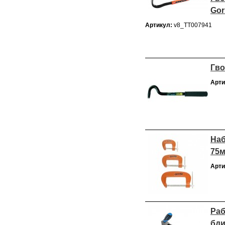
Gor
Артикул:
v8_ТТ007941
Гво
Арти
Наб
75м
Арти
Раб
бд