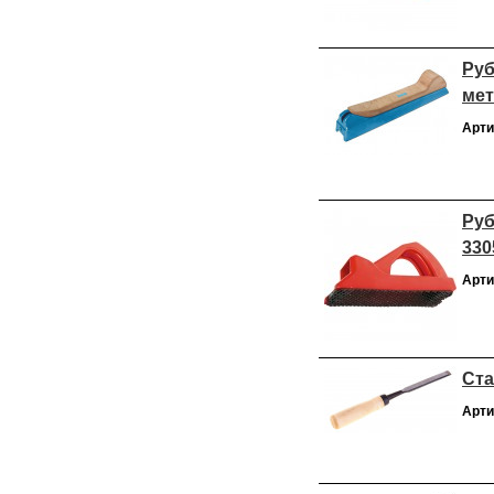
Руб
мет
Арти
Руб
330
Арти
Ста
Арти