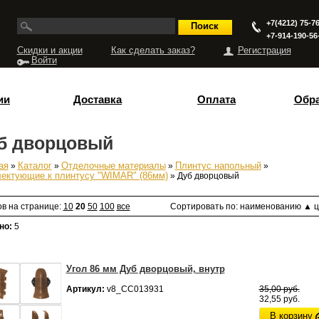
+7(4212) 75-76
+7-914-190-56
Скидки и акции
Как сделать заказ?
Регистрация
Войти
ии
Доставка
Оплата
Обра
б дворцовый
ая
»
Каталог
»
Отделочные материалы
»
Плинтус напольный
»
есь
ектующие к плинтусу "WIMAR" (86мм)
» Дуб дворцовый
ов на странице:
10
20
50
100
все
Сортировать по:
наименованию
▲
ц
но:
5
Угол 86 мм Дуб дворцовый, внутр
Артикул:
v8_СС013931
35,00 руб.
32,55 руб.
В корзину