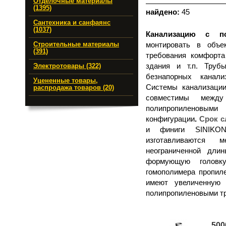
Отделочные материалы
(1395)
найдено:
45
Сантехника и санфаянс
(1037)
Канализацию с п
монтировать в объе
Строительные материалы
(391)
требования комфорт
здания и т.п.
Труб
Электротовары (322)
безнапорных канал
Уцененные товары,
Системы канализации
распродажа товаров (20)
совместимы межд
полипропиленов
конфигурации
.
Cрок 
и финиги SINIKO
изготавливаются 
неограниченной дли
формующую головк
гомополимера пропил
имеют увеличенную
полипропиленовыми тр
500