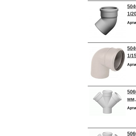
504
1/2
Арти
504
1/1
Арти
506
мм,
Арти
506