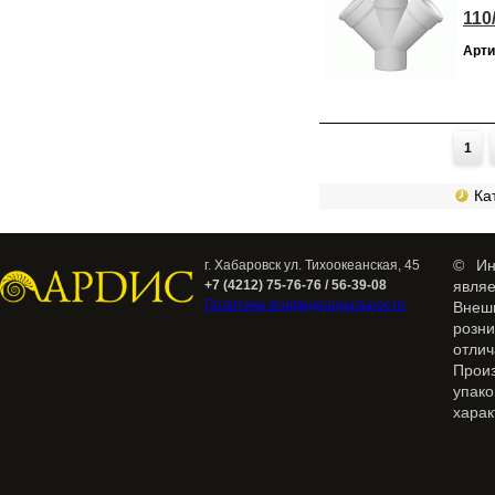
110
Арти
Страницы
1
Кат
© Ин
г. Хабаровск ул. Тихоокеанская, 45
+7 (4212) 75-76-76 / 56-39-08
явля
Политика конфиденциальности
Внеш
розн
отлич
Прои
упак
харак