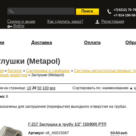
+7(4212) 75-76
+7-914-190-56
Скидки и акции
Как сделать заказ?
Регистрация
Войти
ии
Доставка
Оплата
Обра
глушки (Metapol)
ая
»
Каталог
»
Сантехника и санфаянс
»
Системы металлопластиковых т
есь
орная арматура
» Заглушки (Metapol)
ов на странице:
10
20
50
100
все
Сортировать по:
наименованию
▲
ц
но:
6
азначены для заглушения (перекрытия) выходного отверстия на трубах.
Г-217 Заглушка в трубу 1/2" (10/800) РТП
Артикул:
v8_А0015087
59,50 руб.