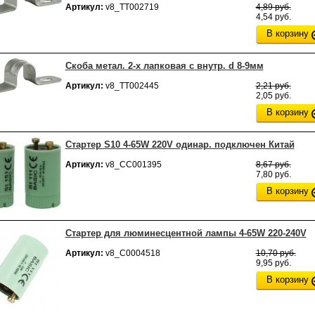
Артикул:
v8_ТТ002719
4,89 руб.
4,54 руб.
В корзину
Скоба метал. 2-х лапковая с внутр. d 8-9мм
Артикул:
v8_ТТ002445
2,21 руб.
2,05 руб.
В корзину
Стартер S10 4-65W 220V одинар. подключен Китай
Артикул:
v8_СС001395
8,67 руб.
7,80 руб.
В корзину
Стартер для люминесцентной лампы 4-65W 220-240V
Артикул:
v8_С0004518
10,70 руб.
9,95 руб.
В корзину