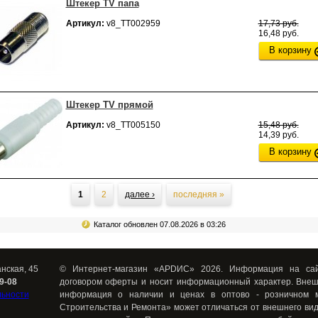
Штекер TV папа
Артикул:
v8_ТТ002959
17,73 руб.
16,48 руб.
В корзину
Штекер TV прямой
Артикул:
v8_ТТ005150
15,48 руб.
14,39 руб.
В корзину
ницы
1
2
далее ›
последняя »
Каталог обновлен 07.08.2026 в 03:26
анская, 45
© Интернет-магазин «АРDИС» 2026. Информация на сай
39-08
договором оферты и носит информационный характер. Внеш
льности
информация о наличии и ценах в оптово - розничном 
Строительства и Ремонта» может отличаться от внешнего вид