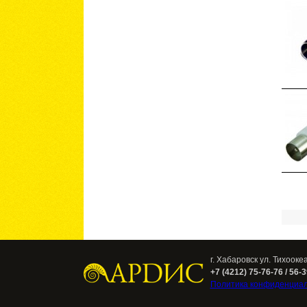
Стра
г. Хабаровск ул. Тихооке
+7 (4212) 75-76-76 / 56-
Политика конфиденциа