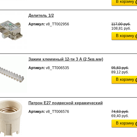
В корзину
Делитель 1/2
Артикул:
v8_ТТ002956
117,00 руб.
108,81 руб.
В корзину
Зажим клеммный 12-ти 3 А (2,5кв.мм)
Артикул:
v8_ТТ006535
95,83 руб.
89,12 руб.
В корзину
Патрон Е27 подвесной керамический
Артикул:
v8_ТТ006576
74,63 руб.
69,40 руб.
В корзину