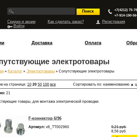
+7(4212) 75-76
+7-914-190-56
Скидки и акции
Как сделать заказ?
Регистрация
Войти
ии
Доставка
Оплата
Обра
путствующие электротовары
ая
»
Каталог
»
Электротовары
» Сопутствующие электротовары
есь
ов на странице:
10
20
50
100
все
Сортировать по:
наименованию
▲
ц
но:
21
ствующие товары, для монтажа электрической проводки.
F-коннектор 6/96
Артикул:
v8_ТТ002960
9,21 руб.
8,56 руб.