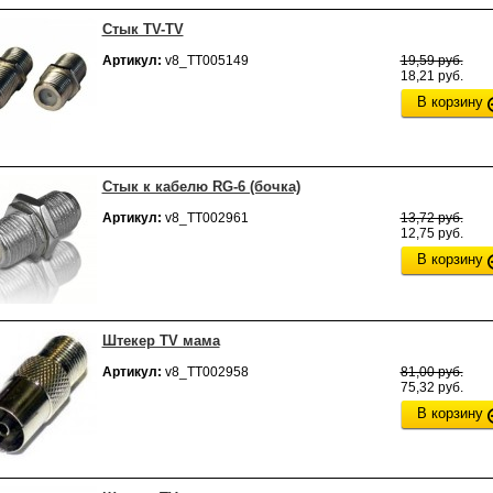
Стык TV-TV
Артикул:
v8_ТТ005149
19,59 руб.
18,21 руб.
В корзину
Стык к кабелю RG-6 (бочка)
Артикул:
v8_ТТ002961
13,72 руб.
12,75 руб.
В корзину
Штекер TV мама
Артикул:
v8_ТТ002958
81,00 руб.
75,32 руб.
В корзину