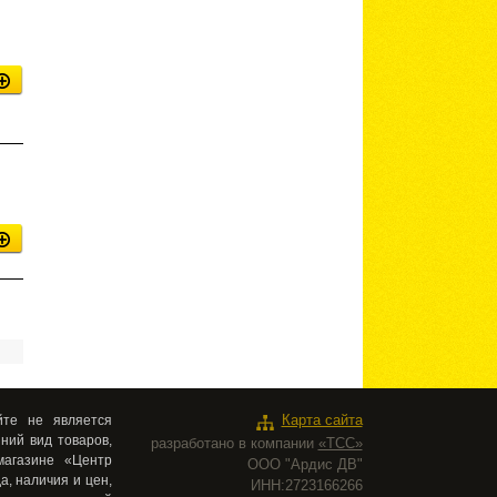
те не является
Карта сайта
ний вид товаров,
разработано в компании
«ТСС»
магазине «Центр
ООО "Ардис ДВ"
а, наличия и цен,
ИНН:2723166266