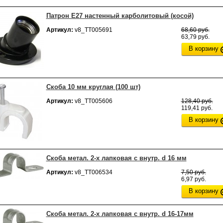
Патрон Е27 настенный карболитовый (косой)
Артикул:
v8_ТТ005691
68,60 руб.
63,79 руб.
В корзину
Скоба 10 мм круглая (100 шт)
Артикул:
v8_ТТ005606
128,40 руб.
119,41 руб.
В корзину
Скоба метал. 2-х лапковая с внутр. d 16 мм
Артикул:
v8_ТТ006534
7,50 руб.
6,97 руб.
В корзину
Скоба метал. 2-х лапковая с внутр. d 16-17мм