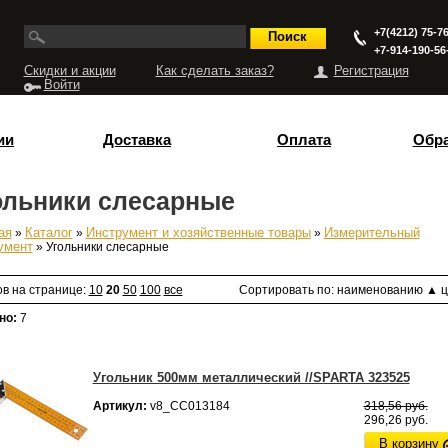
+7(4212) 75-76
+7-914-190-56
Скидки и акции
Как сделать заказ?
Регистрация
Войти
ии
Доставка
Оплата
Обра
ольники слесарные
ая
»
Каталог
»
Инструмент и хозяйственные товары
»
Измерительный
есь
умент
» Угольники слесарные
ов на странице:
10
20
50
100
все
Сортировать по:
наименованию
▲
ц
но:
7
Угольник 500мм металлический //SPARTA 323525
Артикул:
v8_СС013184
318,56 руб.
296,26 руб.
В корзину