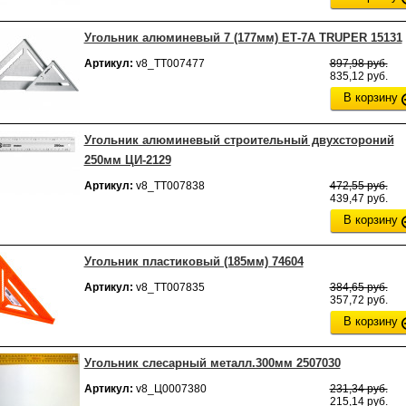
Угольник алюминевый 7 (177мм) ЕТ-7А TRUPER 15131
Артикул:
v8_ТТ007477
897,98 руб.
835,12 руб.
В корзину
Угольник алюминевый строительный двухстороний
250мм ЦИ-2129
Артикул:
v8_ТТ007838
472,55 руб.
439,47 руб.
В корзину
Угольник пластиковый (185мм) 74604
Артикул:
v8_ТТ007835
384,65 руб.
357,72 руб.
В корзину
Угольник слесарный металл.300мм 2507030
Артикул:
v8_Ц0007380
231,34 руб.
215,14 руб.