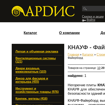
Перейти к основному содержанию
Скидки и акции
Войти
Каталог
О компании
До
КНАУФ - Фа
Легкая и объемная реклама
Главная
»
Каталог
»
Строи
Вы здесь
Файерборд
Вентиляционные системы
(121)
Товаров на странице:
10
20
Двери входные,
межкомнатные (103)
найдено:
1
Декор для фасадов и
интерьера (455)
Негорючие плиты
КНА
Инструмент и
КНАУФ для обеспечен
хозяйственные товары (976)
безопасности зданий и
Крепеж, метизы (416)
КНАУФ-Файерборд выгл
высокими огнеупор