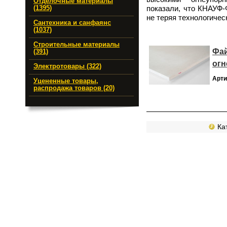
Отделочные материалы
показали, что КНАУФ-
(1395)
не теряя технологичес
Сантехника и санфаянс
(1037)
Строительные материалы
Фай
(391)
огн
Электротовары (322)
Арти
Уцененные товары,
распродажа товаров (20)
Кат