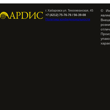
© Ин
г. Хабаровск ул. Тихоокеанская, 45
+7 (4212) 75-76-76 / 56-39-08
явля
Политика конфиденциальности
Внеш
розн
отлич
Прои
упак
харак