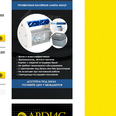
сия
сия