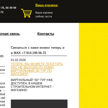
Ваша корзина:
-76, 56-39-08
-72
Ваша корзина
сейчас пуста
тная связь
Контакты
Связаться с нами можно теперь и
в MAX +7-914-190-56-72
SB)
01.02.2026
ТЕПЕРЬ ВЫ МОЖЕТЕ ПОСЕТИТЬ
НАС НЕ ВЫХОДЯ ИЗ ДОМА!
ене
ВИРТУАЛЬНЫЙ 3D ТУР ПО
МАГАЗИНУ!
ВИРТУАЛЬНЫЙ "3D" ТУР УЖЕ
иеся
ДОСТУПЕН, В НАШЕМ
СТРОИТЕЛЬНОМ ИНТЕРНЕТ -
анил
МАГАЗИНЕ!
в –
бой
 см)
ная
всей