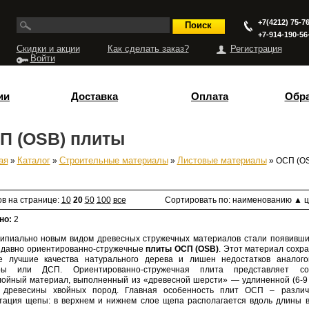
+7(4212) 75-76
+7-914-190-56
Скидки и акции
Как сделать заказ?
Регистрация
Войти
ии
Доставка
Оплата
Обра
П (OSB) плиты
ая
»
Каталог
»
Строительные материалы
»
Листовые материалы
» ОСП (O
есь
ов на странице:
10
20
50
100
все
Сортировать по:
наименованию
▲
ц
но:
2
ипиально новым видом древесных стружечных материалов стали появивш
к давно ориентированно-стружечные
плиты ОСП
(OSB
)
. Этот материал сохр
е лучшие качества натурального дерева и лишен недостатков аналого
ры или ДСП. Ориентированно-стружечная плита представляет со
лойный материал, выполненный из
«древесной
шерсти» — удлиненной
(6
-9
древесины хвойных пород. Главная особенность плит ОСП – различ
тация щепы: в верхнем и нижнем слое щепа располагается вдоль длины 