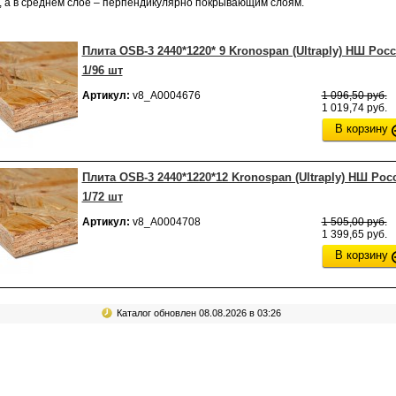
, а в среднем слое – перпендикулярно покрывающим слоям.
Плита OSB-3 2440*1220* 9 Kronospan (Ultraply) НШ Рос
1/96 шт
Артикул:
v8_А0004676
1 096,50 руб.
1 019,74 руб.
В корзину
Плита OSB-3 2440*1220*12 Kronospan (Ultraply) НШ Рос
1/72 шт
Артикул:
v8_А0004708
1 505,00 руб.
1 399,65 руб.
В корзину
Каталог обновлен 08.08.2026 в 03:26