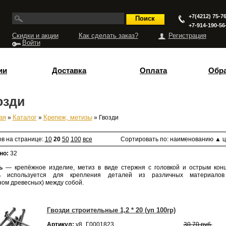
+7(4212) 75-76
+7-914-190-56
Скидки и акции
Как сделать заказ?
Регистрация
Войти
ии
Доставка
Оплата
Обра
озди
ая
»
Каталог
»
Крепеж, метизы
» Гвозди
есь
ов на странице:
10
20
50
100
все
Сортировать по:
наименованию
▲
ц
но:
32
ь
— крепёжное изделие, метиз в виде стержня с головкой и острым кон
ь используется для крепления деталей из различных материалов
ном древесных) между собой.
Гвозди строительные 1,2 * 20 (уп 100гр)
Артикул:
v8_Г0001823
30,70 руб.