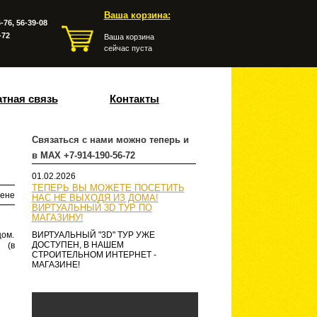
Ваша корзина:
-76, 56-39-08
-72
Ваша корзина
сейчас пуста
тная связь
Контакты
Связаться с нами можно теперь и
в MAX +7-914-190-56-72
01.02.2026
ТЕПЕРЬ ВЫ МОЖЕТЕ ПОСЕТИТЬ
ене
НАС НЕ ВЫХОДЯ ИЗ ДОМА!
ВИРТУАЛЬНЫЙ 3D ТУР ПО
МАГАЗИНУ!
цом.
ВИРТУАЛЬНЫЙ "3D" ТУР УЖЕ
ДОСТУПЕН, В НАШЕМ
 (в
СТРОИТЕЛЬНОМ ИНТЕРНЕТ -
МАГАЗИНЕ!