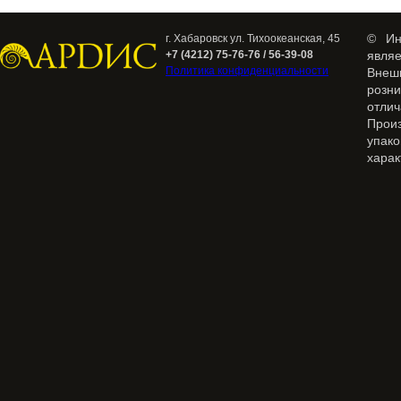
© Ин
г. Хабаровск ул. Тихоокеанская, 45
+7 (4212) 75-76-76 / 56-39-08
явля
Политика конфиденциальности
Внеш
розн
отлич
Прои
упак
харак