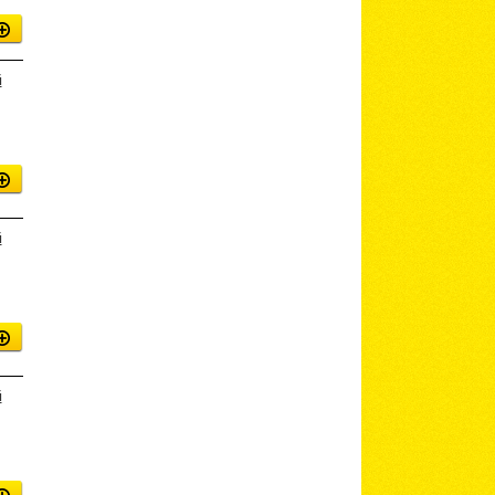
й
й
й