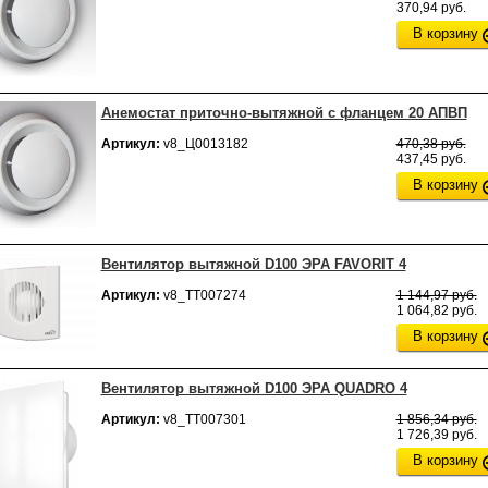
370,94 руб.
В корзину
Анемостат приточно-вытяжной с фланцем 20 АПВП
Артикул:
v8_Ц0013182
470,38 руб.
437,45 руб.
В корзину
Вентилятор вытяжной D100 ЭРА FAVORIT 4
Артикул:
v8_ТТ007274
1 144,97 руб.
1 064,82 руб.
В корзину
Вентилятор вытяжной D100 ЭРА QUADRO 4
Артикул:
v8_ТТ007301
1 856,34 руб.
1 726,39 руб.
В корзину