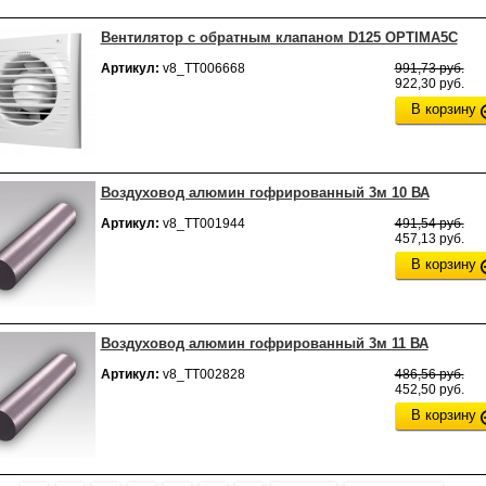
Вентилятор с обратным клапаном D125 ОPTIMA5C
Артикул:
v8_ТТ006668
991,73 руб.
922,30 руб.
В корзину
Воздуховод алюмин гофрированный 3м 10 ВА
Артикул:
v8_ТТ001944
491,54 руб.
457,13 руб.
В корзину
Воздуховод алюмин гофрированный 3м 11 ВА
Артикул:
v8_ТТ002828
486,56 руб.
452,50 руб.
В корзину