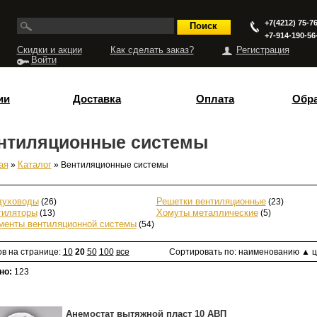
+7(4212) 75-76
+7-914-190-56
Скидки и акции
Как сделать заказ?
Регистрация
Войти
ии
Доставка
Оплата
Обра
нтиляционные системы
ая
»
Каталог
» Вентиляционные системы
есь
духоводы
(26)
Решетки вентиляционные
(23)
тиляторы
(13)
Хомуты металлические
(5)
менты вентиляционной системы
(54)
ов на странице:
10
20
50
100
все
Сортировать по:
наименованию
▲
ц
но:
123
Анемостат вытяжной пласт 10 АВП