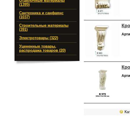
Отделочные материалы
(1395)
Сантехника и санфаянс
(1037)
Кро
Строительные материалы
(391)
Арти
Электротовары (322)
Уцененные товары,
распродажа товаров (20)
Кро
Арти
Кат