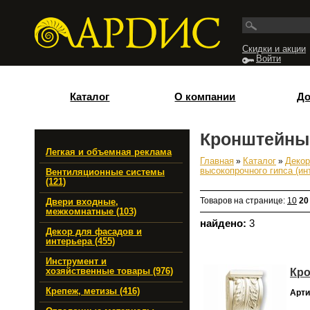
Перейти к основному содержанию
Скидки и акции
Войти
Каталог
О компании
До
Кронштейны
Легкая и объемная реклама
Главная
»
Каталог
»
Декор
Вы здесь
высокопрочного гипса (ин
Вентиляционные системы
(121)
Товаров на странице:
10
20
Двери входные,
межкомнатные (103)
найдено:
3
Декор для фасадов и
интерьера (455)
Инструмент и
Кро
хозяйственные товары (976)
Крепеж, метизы (416)
Арти