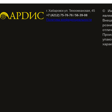
© Ин
г. Хабаровск ул. Тихоокеанская, 45
+7 (4212) 75-76-76 / 56-39-08
явля
Политика конфиденциальности
Внеш
розн
отлич
Прои
упак
харак