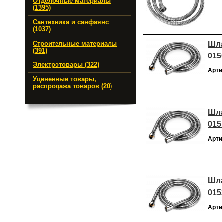
Отделочные материалы
(1395)
Сантехника и санфаянс
(1037)
Шла
Строительные материалы
(391)
015
Электротовары (322)
Арти
Уцененные товары,
распродажа товаров (20)
Шла
015
Арти
Шла
015
Арти