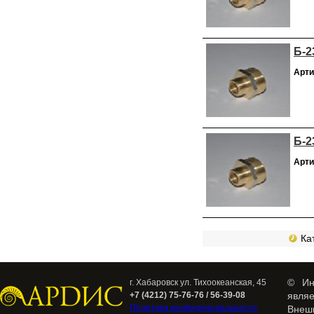
Б-2
Арти
Б-2
Арти
Кат
© Ин
г. Хабаровск ул. Тихоокеанская, 45
+7 (4212) 75-76-76 / 56-39-08
явля
Политика конфиденциальности
Внеш