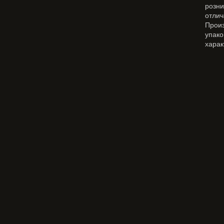
розн
отлич
Прои
упак
харак