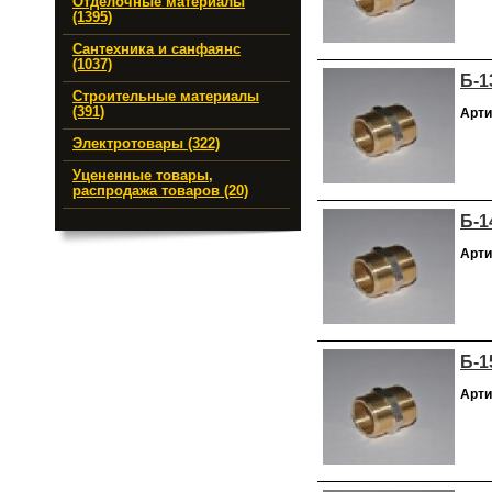
Отделочные материалы
(1395)
Сантехника и санфаянс
(1037)
Б-1
Строительные материалы
(391)
Арти
Электротовары (322)
Уцененные товары,
распродажа товаров (20)
Б-1
Арти
Б-1
Арти