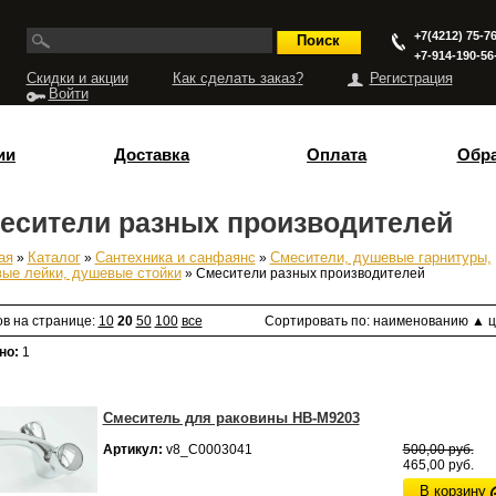
+7(4212) 75-76
+7-914-190-56
Скидки и акции
Как сделать заказ?
Регистрация
Войти
ии
Доставка
Оплата
Обра
есители разных производителей
ая
»
Каталог
»
Сантехника и санфаянс
»
Смесители, душевые гарнитуры,
есь
ые лейки, душевые стойки
» Смесители разных производителей
ов на странице:
10
20
50
100
все
Сортировать по:
наименованию
▲
ц
но:
1
Смеситель для раковины НВ-М9203
Артикул:
v8_С0003041
500,00 руб.
465,00 руб.
В корзину