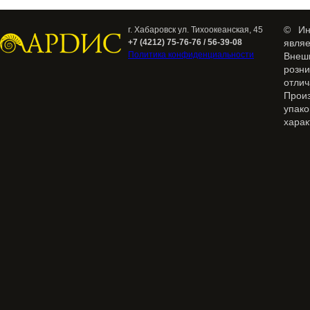
© Ин
г. Хабаровск ул. Тихоокеанская, 45
+7 (4212) 75-76-76 / 56-39-08
явля
Политика конфиденциальности
Внеш
розн
отлич
Прои
упак
харак