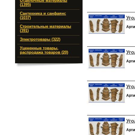
Отделочные материалы
(1395)
Сантехника и санфаянс
Уго
(1037)
Строительные материалы
Арти
(391)
Электротовары (322)
Уцененные товары,
Уго
распродажа товаров (20)
Арти
Уго
Арти
Уго
Арти