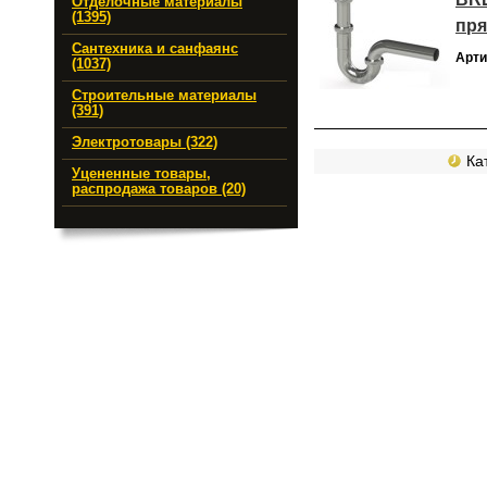
Отделочные материалы
(1395)
пря
Сантехника и санфаянс
Арти
(1037)
Строительные материалы
(391)
Электротовары (322)
Кат
Уцененные товары,
распродажа товаров (20)