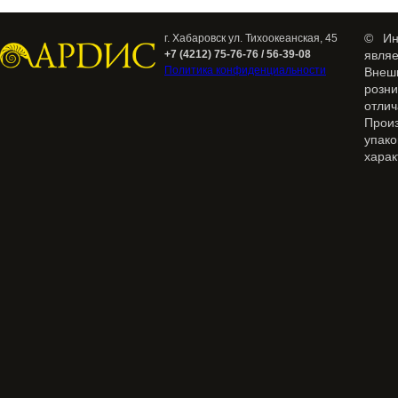
© Ин
г. Хабаровск ул. Тихоокеанская, 45
+7 (4212) 75-76-76 / 56-39-08
явля
Политика конфиденциальности
Внеш
розн
отлич
Прои
упак
харак