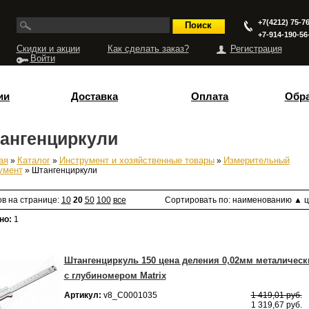
+7(4212) 75-76
+7-914-190-56
Скидки и акции
Как сделать заказ?
Регистрация
Войти
ии
Доставка
Оплата
Обра
ангенциркули
ая
»
Каталог
»
Инструмент и хозяйственные товары
»
Измерительный
есь
умент
» Штангенциркули
ов на странице:
10
20
50
100
все
Сортировать по:
наименованию
▲
ц
но:
1
Штангенциркуль 150 цена деления 0,02мм металическ
с глубиномером Matrix
Артикул:
v8_С0001035
1 419,01 руб.
1 319,67 руб.