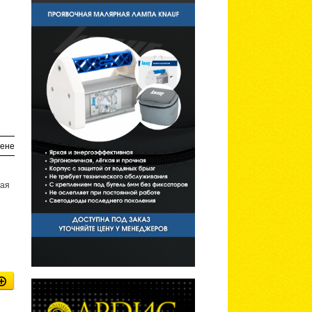
ене
бая