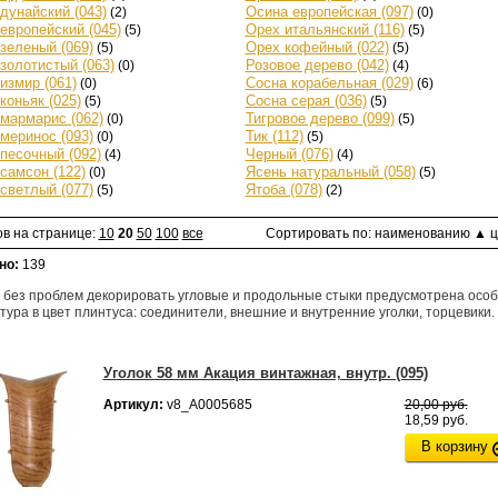
дунайский (043)
(2)
Осина европейская (097)
(0)
европейский (045)
(5)
Орех итальянский (116)
(5)
зеленый (069)
(5)
Орех кофейный (022)
(5)
золотистый (063)
(0)
Розовое дерево (042)
(4)
измир (061)
(0)
Сосна корабельная (029)
(6)
коньяк (025)
(5)
Сосна серая (036)
(5)
мармарис (062)
(0)
Тигровое дерево (099)
(5)
меринос (093)
(0)
Тик (112)
(5)
песочный (092)
(4)
Черный (076)
(4)
самсон (122)
(0)
Ясень натуральный (058)
(5)
светлый (077)
(5)
Ятоба (078)
(2)
ов на странице:
10
20
50
100
все
Сортировать по:
наименованию
▲
ц
но:
139
 без проблем декорировать угловые и продольные стыки предусмотрена осо
ура в цвет плинтуса: соединители, внешние и внутренние уголки, торцевики.
Уголок 58 мм Акация винтажная, внутр. (095)
Артикул:
v8_А0005685
20,00 руб.
18,59 руб.
В корзину