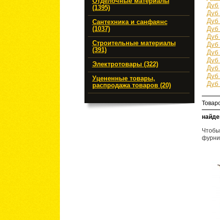
Отделочные материалы
Дуб 
(1395)
Дуб 
Дуб 
Сантехника и санфаянс
(1037)
Дуб 
Дуб 
Строительные материалы
Дуб 
(391)
Дуб 
Дуб 
Электротовары (322)
Дуб 
Дуб 
Уцененные товары,
Дуб 
распродажа товаров (20)
Товар
найде
Чтобы
фурнит