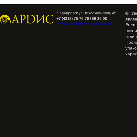
© Ин
г. Хабаровск ул. Тихоокеанская, 45
+7 (4212) 75-76-76 / 56-39-08
явля
Политика конфиденциальности
Внеш
розн
отлич
Прои
упак
харак