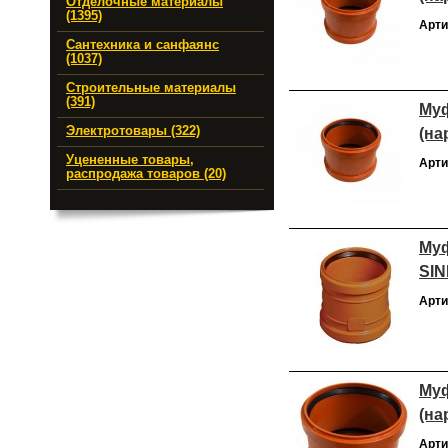
Отделочные материалы
(1395)
Арти
Сантехника и санфаянс
(1037)
Строительные материалы
(391)
Муф
Электротовары (322)
(на
Уцененные товары,
Арти
распродажа товаров (20)
Муф
SIN
Арти
Муф
(на
Арти