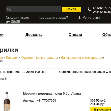
+7(4212) 75-76
+7-914-190-56
Скидки и акции
Как сделать заказ?
Регистрация
Войти
ии
Доставка
Оплата
Обра
рилки
ая
»
Каталог
»
Отделочные материалы
»
Лакокрасочные материалы
»
есь
ки
ов на странице:
10
20
50
100
все
Сортировать по:
наименованию
▲
ц
но:
5
Морилка неводная клен 0,5 л Лакра
Артикул:
v8_ТТ007968
302,52 руб.
281,34 руб.
В корзину