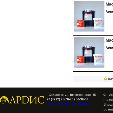
Мас
Арти
Мас
Арти
Кат
© Ин
г. Хабаровск ул. Тихоокеанская, 45
+7 (4212) 75-76-76 / 56-39-08
явля
Политика конфиденциальности
Внеш
розн