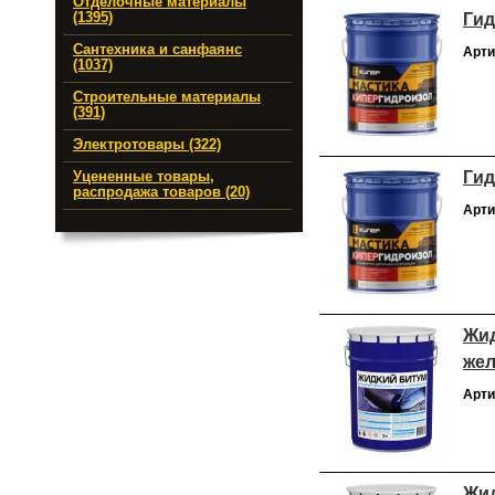
Отделочные материалы
Гид
(1395)
Сантехника и санфаянс
Арти
(1037)
Строительные материалы
(391)
Электротовары (322)
Гид
Уцененные товары,
распродажа товаров (20)
Арти
Жид
жел
Арти
Жид