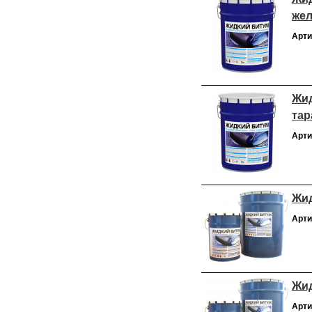
жел
Арти
Жид
тар
Арти
Жид
Арти
Жид
Арти