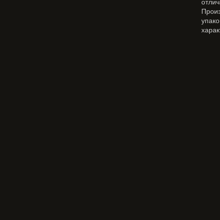
отлич
Прои
упак
харак