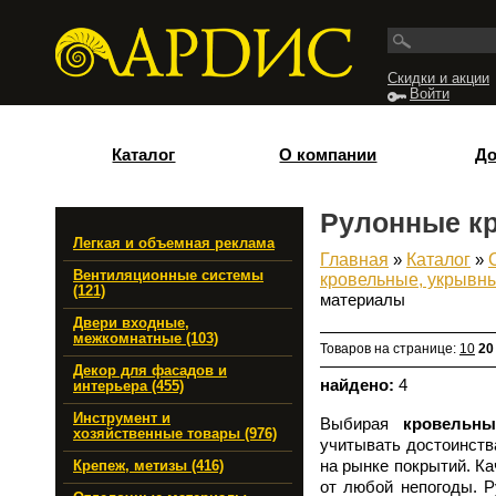
Перейти к основному содержанию
Скидки и акции
Войти
Каталог
О компании
До
Рулонные к
Легкая и объемная реклама
Главная
»
Каталог
»
Вы здесь
Вентиляционные системы
кровельные, укрывн
(121)
материалы
Двери входные,
межкомнатные (103)
Товаров на странице:
10
20
Декор для фасадов и
найдено:
4
интерьера (455)
Инструмент и
Выбирая
кровельн
хозяйственные товары (976)
учитывать достоинств
на рынке покрытий. К
Крепеж, метизы (416)
от любой непогоды.
Р