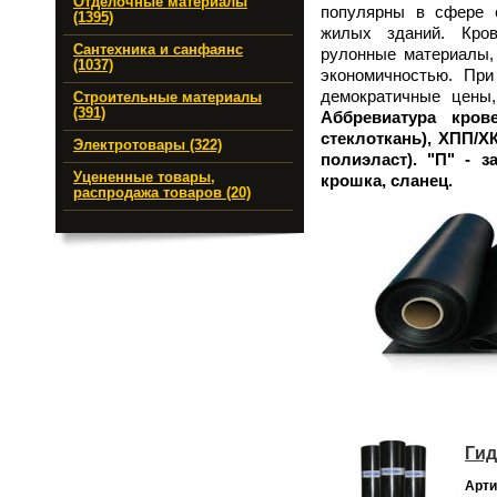
Отделочные материалы
популярны в сфере 
(1395)
жилых зданий. Кров
Сантехника и санфаянс
рулонные материалы,
(1037)
экономичностью. Пр
демократичные цены,
Строительные материалы
(391)
Аббревиатура кро
стеклоткань), ХПП/Х
Электротовары (322)
полиэласт). "П" - 
Уцененные товары,
крошка, сланец.
распродажа товаров (20)
Гид
Арти