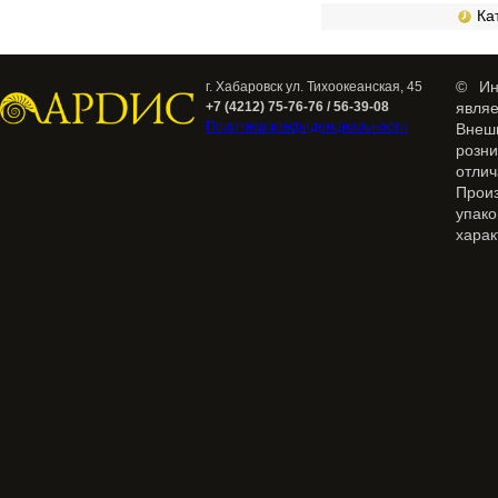
Кат
© Ин
г. Хабаровск ул. Тихоокеанская, 45
+7 (4212) 75-76-76 / 56-39-08
явля
Политика конфиденциальности
Внеш
розн
отлич
Прои
упак
харак