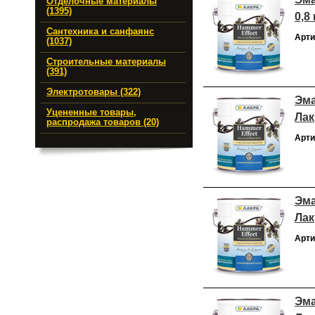
Отделочные материалы
(1395)
0,8
Сантехника и санфаянс
Арти
(1037)
Строительные материалы
(391)
Электротовары (322)
Эма
Уцененные товары,
Лак
распродажа товаров (20)
Арти
Эма
Лак
Арти
Эма