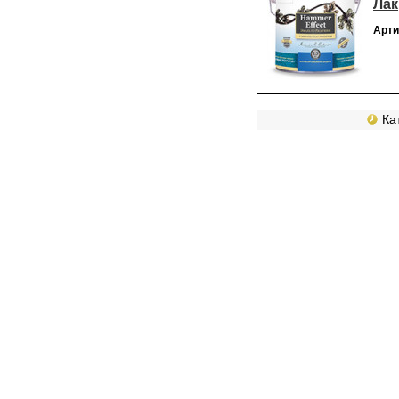
Лак
Арти
Кат