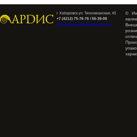
© Ин
г. Хабаровск ул. Тихоокеанская, 45
+7 (4212) 75-76-76 / 56-39-08
явля
Политика конфиденциальности
Внеш
розн
отлич
Прои
упак
харак