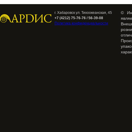
© Ин
г. Хабаровск ул. Тихоокеанская, 45
+7 (4212) 75-76-76 / 56-39-08
явля
Политика конфиденциальности
Внеш
розн
отлич
Прои
упак
харак