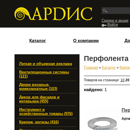
Перейти к основному содержанию
Скидки и акции
Войти
Каталог
О компании
До
Перфолента
Легкая и объемная реклама
Главная
»
Каталог
»
Крепе
Вы здесь
Вентиляционные системы
(121)
Товаров на странице:
10
20
Двери входные,
межкомнатные (103)
найдено:
1
Декор для фасадов и
интерьера (455)
Пер
Инструмент и
хозяйственные товары (976)
Арти
Крепеж, метизы (416)