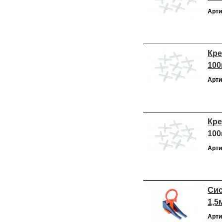
Арти
Кре
100
Арти
Кре
100
Арти
Сис
1,5
Арти