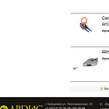
Сис
шт)
Арти
Шну
Арти
Кат
© Ин
г. Хабаровск ул. Тихоокеанская, 45
+7 (4212) 75-76-76 / 56-39-08
явля