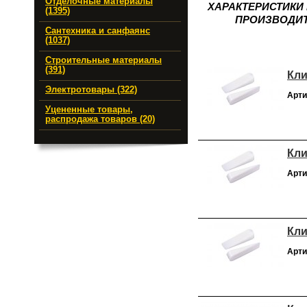
Отделочные материалы
ХАРАКТЕРИСТИКИ
(1395)
ПРОИЗВОДИТ
Сантехника и санфаянс
(1037)
Строительные материалы
(391)
Кли
Электротовары (322)
Арти
Уцененные товары,
распродажа товаров (20)
Кли
Арти
Кли
Арти