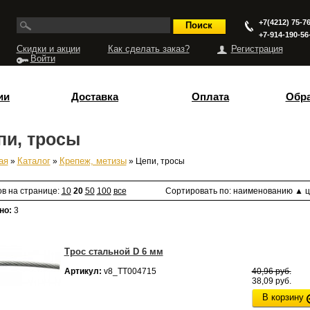
+7(4212) 75-76
+7-914-190-56
Скидки и акции
Как сделать заказ?
Регистрация
Войти
ии
Доставка
Оплата
Обра
пи, тросы
ая
»
Каталог
»
Крепеж, метизы
» Цепи, тросы
есь
ов на странице:
10
20
50
100
все
Сортировать по:
наименованию
▲
ц
но:
3
Трос стальной D 6 мм
Артикул:
v8_ТТ004715
40,96 руб.
38,09 руб.
В корзину